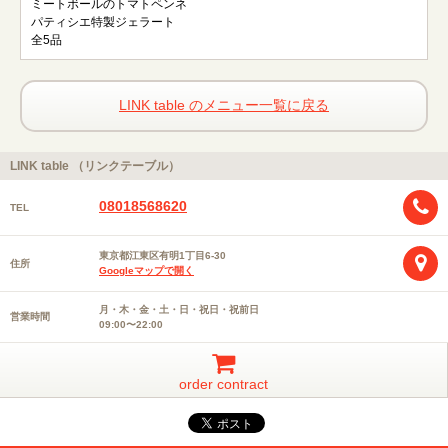
ミートボールのトマトペンネ
パティシエ特製ジェラート
全5品
LINK table のメニュー一覧に戻る
LINK table （リンクテーブル）
08018568620
TEL
東京都江東区有明1丁目6-30
住所
Googleマップで開く
月・木・金・土・日・祝日・祝前日
営業時間
09:00〜22:00
order contract