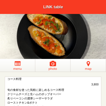
LINK table
menu
photo
map
コース料理
3,800
旬の食材を使った気軽に楽しめるコース料理
クリームチーズと生ハムのポップオーバー
炙りベーコンの濃厚シーザーサラダ
ローストチキン&ポテト