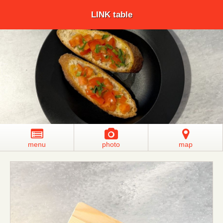
LINK table
menu
photo
map