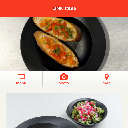
LINK table
menu
photo
map