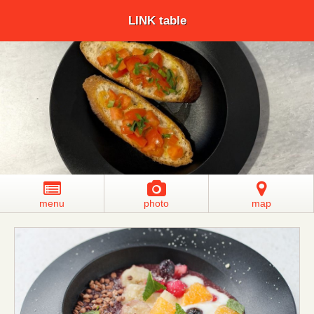
LINK table
menu
photo
map